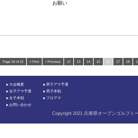
お願い
Page 16 of 22
« First
‹ Previous
12
13
14
15
16
17
18
1
大会概要
男子アマ予選
女子アマ予選
男子本戦
女子本戦
プロアマ
お問い合わせ
Copyright 2021 兵庫県オープンゴルフト