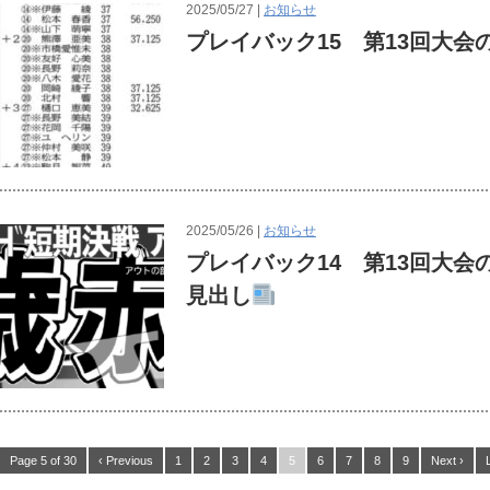
2025/05/27 |
お知らせ
プレイバック15 第13回大会
2025/05/26 |
お知らせ
プレイバック14 第13回大
見出し
Page 5 of 30
‹ Previous
1
2
3
4
5
6
7
8
9
Next ›