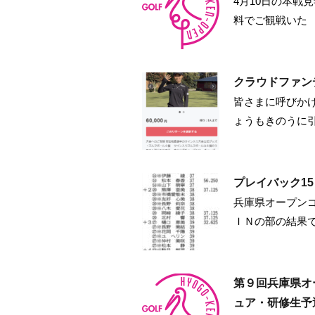
4月10日の本戦
料でご観戦いた
クラウドファン
皆さまに呼びか
ょうもきのうに
プレイバック1
兵庫県オープンゴ
ＩＮの部の結果
第９回兵庫県オ
ュア・研修生予