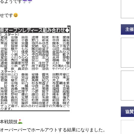
るようです
せです
主催
協賛
本戦競技
オーバーパーでホールアウトする結果になりました。