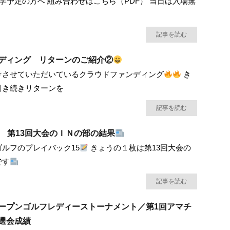
見学予定の方へ 組み合わせはこちら（PDF） 当日は入場無
記事を読む
ディング リターンのご紹介②
けさせていただいているクラウドファンディング
き
引き続きリターンを
記事を読む
5 第13回大会のＩＮの部の結果
ルフのプレイバック15
きょうの１枚は第13回大会の
です
記事を読む
ープンゴルフレディーストーナメント／第1回アマチ
選会成績