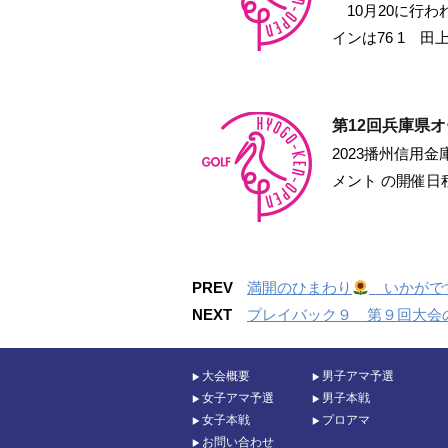
10月20に行わ
インは76 1 田
第12回兵庫県
2023播州信用
メント の開催日
PREV
満開のひまわり
いかがで
NEXT
プレイバック９ 第９回大会
大会概要
男子アマ予選
女子アマ予選
男子本戦
女子本戦
プロアマ
お問い合わせ