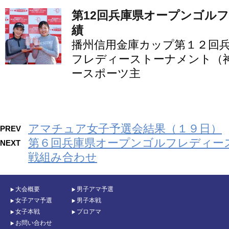
第12回兵庫県オープンゴル
績
播州信用金庫カップ第１２回
フレディーストーナメント（
ースポーツ主
アマチュア女子予選会結果（１９日）
PREV
第６回兵庫県オープンゴルフレディー
NEXT
戦組み合わせ
大会概要
男子アマ予選
女子アマ予選
男子本戦
女子本戦
プロアマ
お問い合わせ