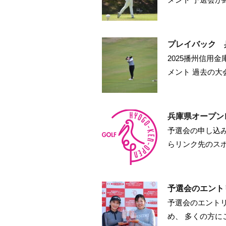
プレイバック 
2025播州信用
メント 過去の大
兵庫県オープン
予選会の申し込
らリンク先のス
予選会のエント
予選会のエント
め、 多くの方に