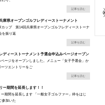
記事を読む
兵庫県オープンゴルフレディーストーナメント
金庫カップ 第14回兵庫県オープンゴルフレディーストーナ
会を振り返
記事を読む
レディーストーナメント予選会申込みページオープン
みページをオープンしました。メニュー「女子予選会」か
ポーツエントリーをご
記事を読む
リー期間を延長します！！
リー期間を延長します 「一般女子ゴルファー」枠をはじ
ご参加いた