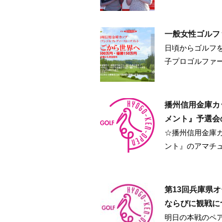
一般女性ゴルフ
日頃からゴルフ
子プロゴルファ
播州信用金庫カ
メント』予選会
☆播州信用金庫
ント』のアマチ
第13回兵庫県
ならびに観戦に
明日の本戦のペア