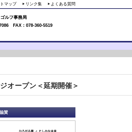
トマップ
リンク集
よくある質問
ンゴルフ事務局
7086 FAX：078-360-5519
ージオープン＜延期開催＞
協賛