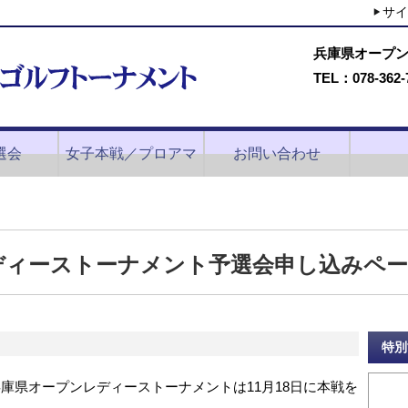
サイ
兵庫県オープ
TEL：078-362-
選会
女子本戦／プロアマ
お問い合わせ
レディーストーナメント予選会申し込みペ
特別
兵庫県オープンレディーストーナメントは11月18日に本戦を