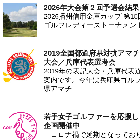
2026年大会第２回予選会結果
2026播州信用金庫カップ 第1
ゴルフレディーストーナメント
2019全国都道府県対抗アマ
大会／兵庫代表選考会
2019年の表記大会・兵庫代
案内です。今年は兵庫県ゴル
県アマチ
若手女子ゴルファーを応援し
企画開催中
コロナ禍で延期となってお